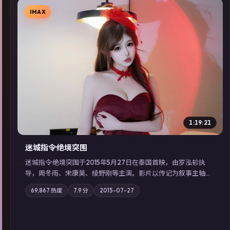
IMAX
▶
1:19:21
迷城指令·绝境突围
迷城指令·绝境突围于2015年5月27日在泰国首映，由罗泓轸执
导，周冬雨、宋康昊、绫野刚等主演。影片以传记为叙事主轴，
记忆碎片重组后，主角发现自己从未活过“真实”的一天；摄影与
69,867
热度
7.9
分
2015-07-27
配乐强化地域气质；站内亦可通过「国产免费观看高清电视剧在
线看」延展检索同类型高分佳作，畅享高清在线追剧体验。