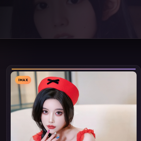
IMAX
▶