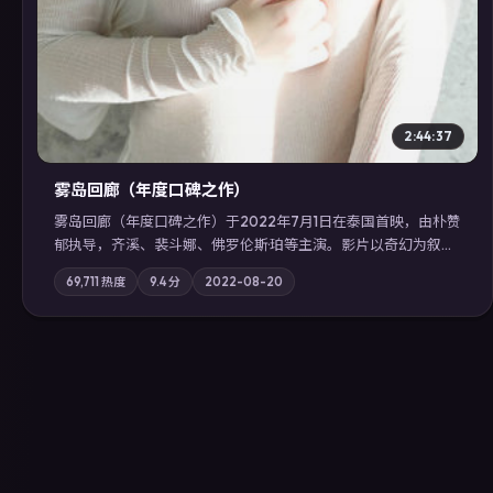
2:44:37
雾岛回廊（年度口碑之作）
雾岛回廊（年度口碑之作）于2022年7月1日在泰国首映，由朴赞
郁执导，齐溪、裴斗娜、佛罗伦斯·珀等主演。影片以奇幻为叙事
主轴，边境小镇的平静被一封匿名信彻底打破；摄影与配乐强化
69,711
热度
9.4
分
2022-08-20
地域气质；站内亦可通过「国产免费观看高清电视剧在线看」延
展检索同类型高分佳作，畅享高清在线追剧体验。