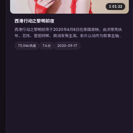
1:01:22
西港行动之黎明前夜
西港行动之黎明前夜于2020年6月8日在泰国首映，由洪常秀执
导，范伟、菅田将晖、周润发等主演。影片以动作为叙事主轴，
亲情与职责必须在倒计时结束前做出抉择；摄影与配乐强化地域
73,044
热度
7.4
分
2020-09-17
气质；站内亦可通过「国产免费观看高清电视剧在线看」延展检
索同类型高分佳作，畅享高清在线追剧体验。