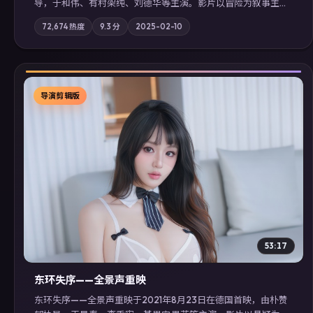
导，于和伟、有村架纯、刘德华等主演。影片以冒险为叙事主
轴，记忆碎片重组后，主角发现自己从未活过“真实”的一天；摄
72,674
热度
9.3
分
2025-02-10
影与配乐强化地域气质；站内亦可通过「国产免费观看高清电视
剧在线看」延展检索同类型高分佳作，畅享高清在线追剧体验。
导演剪辑版
▶
53:17
东环失序——全景声重映
东环失序——全景声重映于2021年8月23日在德国首映，由朴赞