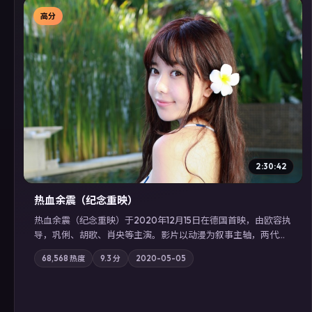
高分
▶
2:30:42
热血余震（纪念重映）
热血余震（纪念重映）于2020年12月15日在德国首映，由欧容执
导，巩俐、胡歌、肖央等主演。影片以动漫为叙事主轴，两代人
的执念在暴风雨夜正面相撞；摄影与配乐强化地域气质；站内亦
68,568
热度
9.3
分
2020-05-05
可通过「国产免费观看高清电视剧在线看」延展检索同类型高分
佳作，畅享高清在线追剧体验。