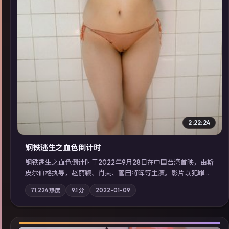
2:22:24
钢铁逃生之血色倒计时
钢铁逃生之血色倒计时于2022年9月28日在中国台湾首映，由斯
皮尔伯格执导，赵丽颖、肖央、菅田将晖等主演。影片以犯罪为
叙事主轴，失踪人口档案牵出跨国灰色产业链；摄影与配乐强化
71,224
热度
9.1
分
2022-01-09
地域气质；站内亦可通过「国产免费观看高清电视剧在线看」延
展检索同类型高分佳作，畅享高清在线追剧体验。