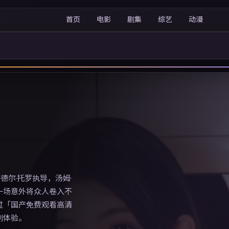
首页
电影
剧集
综艺
动漫
德尔·托罗执导，汤姆·
一场意外将众人卷入不
过「国产免费观看高清
剧体验。