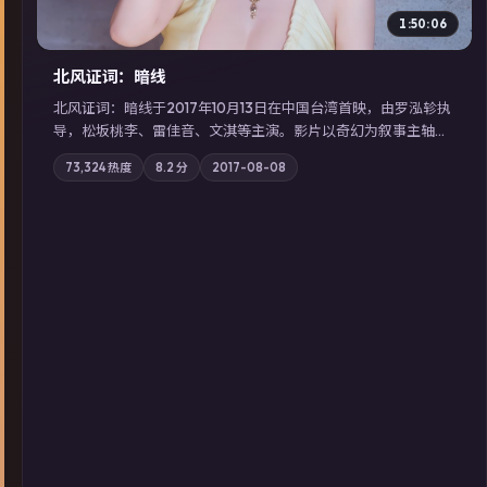
1:50:06
北风证词：暗线
北风证词：暗线于2017年10月13日在中国台湾首映，由罗泓轸执
导，松坂桃李、雷佳音、文淇等主演。影片以奇幻为叙事主轴，
旧案重提，真相与谎言在同一条时间线上交锋；摄影与配乐强化
73,324
热度
8.2
分
2017-08-08
地域气质；站内亦可通过「国产免费观看高清电视剧在线看」延
展检索同类型高分佳作，畅享高清在线追剧体验。