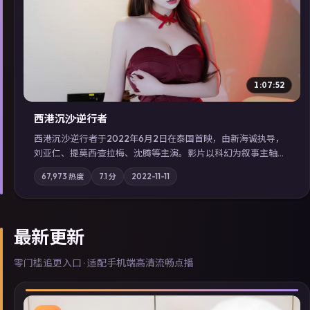
▶
1:07:52
西港沉沙·逆行者
西港沉沙·逆行者于2022年6月2日在泰国首映，由新海诚执导，
刘亚仁、提莫西·查拉梅、沈腾等主演。影片以科幻为叙事主轴，
失踪人口档案牵出跨国灰色产业链；摄影与配乐强化地域气质；
67,973
热度
7.1
分
2022-11-11
站内亦可通过「国产免费观看高清电视剧在线看」延展检索同类
型高分佳作，畅享高清在线追剧体验。
最新更新
零门槛追更入口 · 适配手机端高清流畅点播