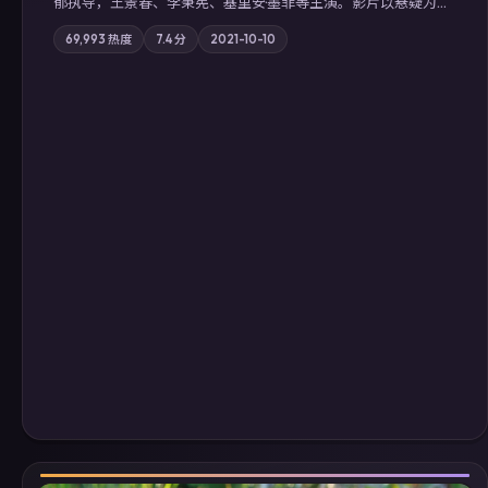
郁执导，王景春、李秉宪、基里安·墨菲等主演。影片以悬疑为叙
事主轴，科技与人性的边界在实验事故后逐渐模糊；摄影与配乐
69,993
热度
7.4
分
2021-10-10
强化地域气质；站内亦可通过「国产免费观看高清电视剧在线
看」延展检索同类型高分佳作，畅享高清在线追剧体验。