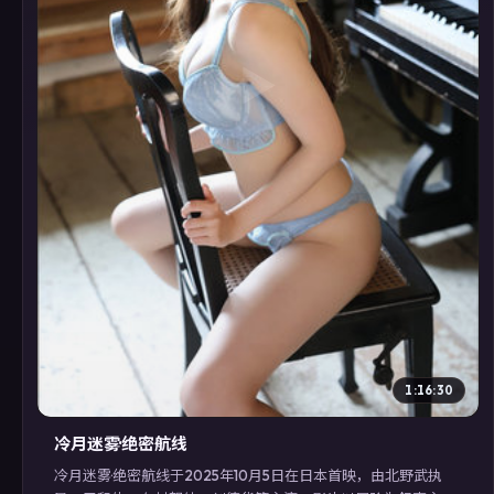
▶
1:16:30
冷月迷雾·绝密航线
冷月迷雾·绝密航线于2025年10月5日在日本首映，由北野武执