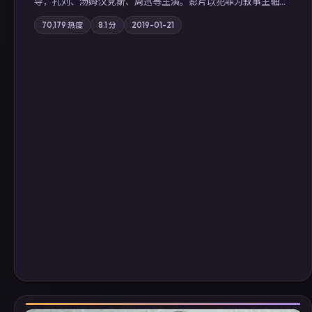
导，孔刘、汤姆·汉克斯、周迅等主演。影片以犯罪为叙事主轴，
边境小镇的平静被一封匿名信彻底打破；摄影与配乐强化地域气
70,179
热度
8.1
分
2019-01-21
质；站内亦可通过「国产免费观看高清电视剧在线看」延展检索
同类型高分佳作，畅享高清在线追剧体验。