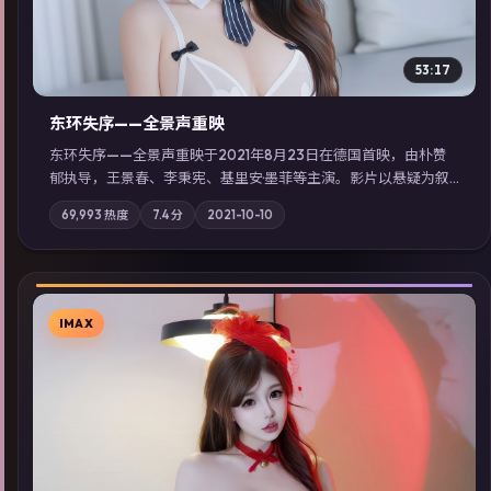
53:17
东环失序——全景声重映
东环失序——全景声重映于2021年8月23日在德国首映，由朴赞
郁执导，王景春、李秉宪、基里安·墨菲等主演。影片以悬疑为叙
事主轴，科技与人性的边界在实验事故后逐渐模糊；摄影与配乐
69,993
热度
7.4
分
2021-10-10
强化地域气质；站内亦可通过「国产免费观看高清电视剧在线
看」延展检索同类型高分佳作，畅享高清在线追剧体验。
IMAX
▶