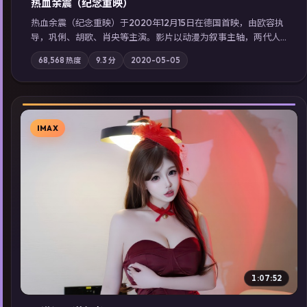
热血余震（纪念重映）
热血余震（纪念重映）于2020年12月15日在德国首映，由欧容执
导，巩俐、胡歌、肖央等主演。影片以动漫为叙事主轴，两代人
的执念在暴风雨夜正面相撞；摄影与配乐强化地域气质；站内亦
68,568
热度
9.3
分
2020-05-05
可通过「国产免费观看高清电视剧在线看」延展检索同类型高分
佳作，畅享高清在线追剧体验。
IMAX
▶
1:07:52