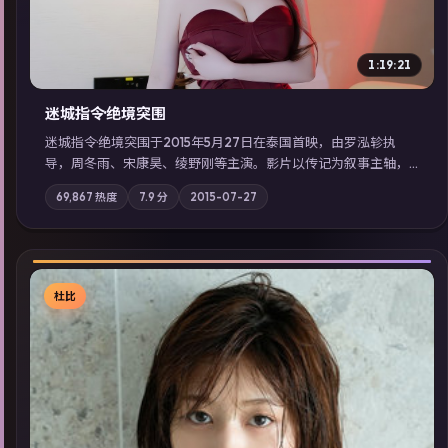
1:19:21
迷城指令·绝境突围
迷城指令·绝境突围于2015年5月27日在泰国首映，由罗泓轸执
导，周冬雨、宋康昊、绫野刚等主演。影片以传记为叙事主轴，
记忆碎片重组后，主角发现自己从未活过“真实”的一天；摄影与
69,867
热度
7.9
分
2015-07-27
配乐强化地域气质；站内亦可通过「国产免费观看高清电视剧在
线看」延展检索同类型高分佳作，畅享高清在线追剧体验。
杜比