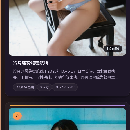
1:16:30
冷月迷雾·绝密航线
冷月迷雾·绝密航线于2025年10月5日在日本首映，由北野武执
导，于和伟、有村架纯、刘德华等主演。影片以冒险为叙事主
轴，记忆碎片重组后，主角发现自己从未活过“真实”的一天；摄
72,674
热度
9.3
分
2025-02-10
影与配乐强化地域气质；站内亦可通过「国产免费观看高清电视
剧在线看」延展检索同类型高分佳作，畅享高清在线追剧体验。
台