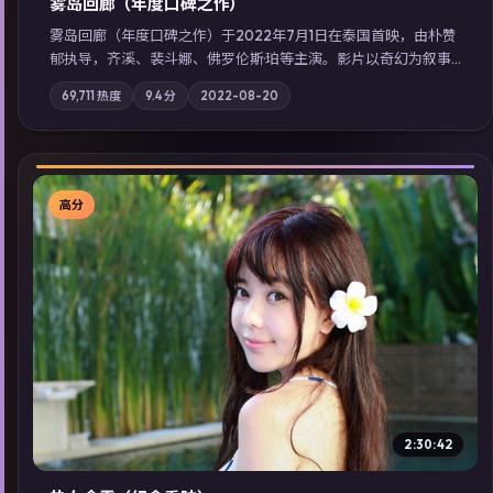
雾岛回廊（年度口碑之作）
雾岛回廊（年度口碑之作）于2022年7月1日在泰国首映，由朴赞
郁执导，齐溪、裴斗娜、佛罗伦斯·珀等主演。影片以奇幻为叙事
主轴，边境小镇的平静被一封匿名信彻底打破；摄影与配乐强化
69,711
热度
9.4
分
2022-08-20
地域气质；站内亦可通过「国产免费观看高清电视剧在线看」延
展检索同类型高分佳作，畅享高清在线追剧体验。
高分
▶
2:30:42