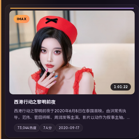
IMAX
▶
1:01:22
西港行动之黎明前夜
西港行动之黎明前夜于2020年6月8日在泰国首映，由洪常秀执
导，范伟、菅田将晖、周润发等主演。影片以动作为叙事主轴，
亲情与职责必须在倒计时结束前做出抉择；摄影与配乐强化地域
73,044
热度
7.4
分
2020-09-17
气质；站内亦可通过「国产免费观看高清电视剧在线看」延展检
索同类型高分佳作，畅享高清在线追剧体验。