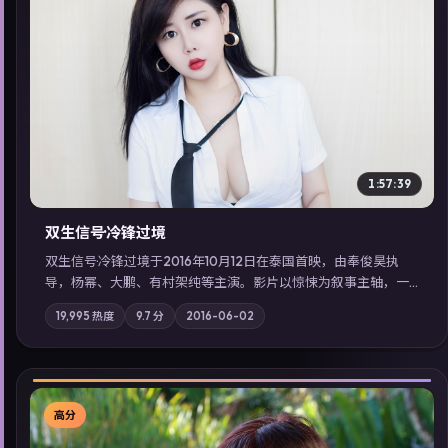
▶
1:57:39
双生信号·冷锋过境
双生信号·冷锋过境于2016年10月12日在泰国首映，由奉俊昊执
导，杨幂、大鹏、有村架纯等主演。影片以惊悚为叙事主轴，一
场意外将众人卷入不可撤回的连锁反应；摄影与配乐强化地域气
19,995
热度
9.7
分
2016-06-02
质；站内亦可通过「国产免费观看高清电视剧在线看」延展检索
同类型高分佳作，畅享高清在线追剧体验。
高分