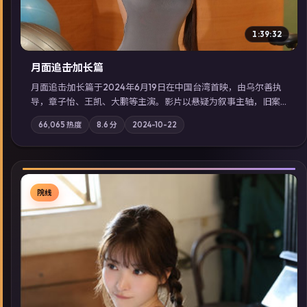
1:39:32
月面追击·加长篇
月面追击·加长篇于2024年6月19日在中国台湾首映，由乌尔善执
导，章子怡、王凯、大鹏等主演。影片以悬疑为叙事主轴，旧案
重提，真相与谎言在同一条时间线上交锋；摄影与配乐强化地域
66,065
热度
8.6
分
2024-10-22
气质；站内亦可通过「国产免费观看高清电视剧在线看」延展检
索同类型高分佳作，畅享高清在线追剧体验。
院线