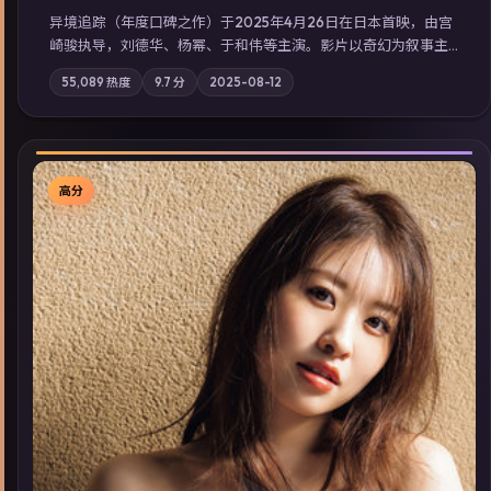
异境追踪（年度口碑之作）于2025年4月26日在日本首映，由宫
崎骏执导，刘德华、杨幂、于和伟等主演。影片以奇幻为叙事主
轴，旧案重提，真相与谎言在同一条时间线上交锋；摄影与配乐
55,089
热度
9.7
分
2025-08-12
强化地域气质；站内亦可通过「国产免费观看高清电视剧在线
看」延展检索同类型高分佳作，畅享高清在线追剧体验。
高分