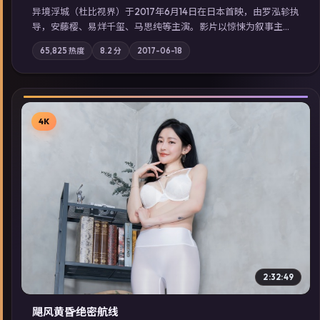
异境浮城（杜比视界）于2017年6月14日在日本首映，由罗泓轸执
导，安藤樱、易烊千玺、马思纯等主演。影片以惊悚为叙事主
轴，一场意外将众人卷入不可撤回的连锁反应；摄影与配乐强化
65,825
热度
8.2
分
2017-06-18
地域气质；站内亦可通过「国产免费观看高清电视剧在线看」延
展检索同类型高分佳作，畅享高清在线追剧体验。
4K
▶
2:32:49
飓风黄昏·绝密航线