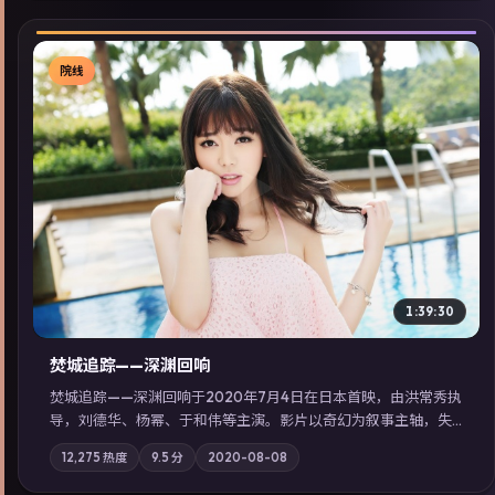
院线
▶
1:39:30
焚城追踪——深渊回响
焚城追踪——深渊回响于2020年7月4日在日本首映，由洪常秀执
导，刘德华、杨幂、于和伟等主演。影片以奇幻为叙事主轴，失
踪人口档案牵出跨国灰色产业链；摄影与配乐强化地域气质；站
12,275
热度
9.5
分
2020-08-08
内亦可通过「国产免费观看高清电视剧在线看」延展检索同类型
高分佳作，畅享高清在线追剧体验。