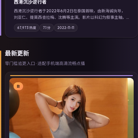
西港沉沙·逆行者
西港沉沙·逆行者于2022年6月2日在泰国首映，由新海诚执导，
刘亚仁、提莫西·查拉梅、沈腾等主演。影片以科幻为叙事主轴，
失踪人口档案牵出跨国灰色产业链；摄影与配乐强化地域气质；
67,973
热度
7.1
分
2022-11-11
站内亦可通过「国产免费观看高清电视剧在线看」延展检索同类
型高分佳作，畅享高清在线追剧体验。
最新更新
零门槛追更入口 · 适配手机端高清流畅点播
台
▶