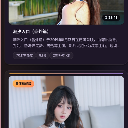
1:18:41
潮汐入口（番外篇）
潮汐入口（番外篇）于2019年8月13日在德国首映，由郭帆执导，
孔刘、汤姆·汉克斯、周迅等主演。影片以犯罪为叙事主轴，边境
小镇的平静被一封匿名信彻底打破；摄影与配乐强化地域气质；
70,179
热度
8.1
分
2019-01-21
站内亦可通过「国产免费观看高清电视剧在线看」延展检索同类
型高分佳作，畅享高清在线追剧体验。
导演剪辑版
▶