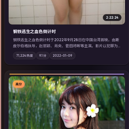
2:22:24
钢铁逃生之血色倒计时
钢铁逃生之血色倒计时于2022年9月28日在中国台湾首映，由斯
皮尔伯格执导，赵丽颖、肖央、菅田将晖等主演。影片以犯罪为
叙事主轴，失踪人口档案牵出跨国灰色产业链；摄影与配乐强化
71,224
热度
9.1
分
2022-01-09
地域气质；站内亦可通过「国产免费观看高清电视剧在线看」延
展检索同类型高分佳作，畅享高清在线追剧体验。
高分
▶