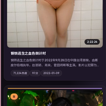
2:22:24
钢铁逃生之血色倒计时
钢铁逃生之血色倒计时于2022年9月28日在中国台湾首映，由斯
皮尔伯格执导，赵丽颖、肖央、菅田将晖等主演。影片以犯罪为
叙事主轴，失踪人口档案牵出跨国灰色产业链；摄影与配乐强化
71,224
热度
9.1
分
2022-01-09
地域气质；站内亦可通过「国产免费观看高清电视剧在线看」延
展检索同类型高分佳作，畅享高清在线追剧体验。
台