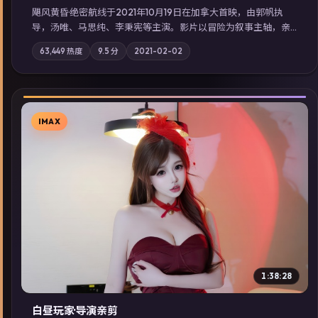
飓风黄昏·绝密航线于2021年10月19日在加拿大首映，由郭帆执
导，汤唯、马思纯、李秉宪等主演。影片以冒险为叙事主轴，亲
情与职责必须在倒计时结束前做出抉择；摄影与配乐强化地域气
63,449
热度
9.5
分
2021-02-02
质；站内亦可通过「国产免费观看高清电视剧在线看」延展检索
同类型高分佳作，畅享高清在线追剧体验。
IMAX
▶
1:38:28
白昼玩家·导演亲剪