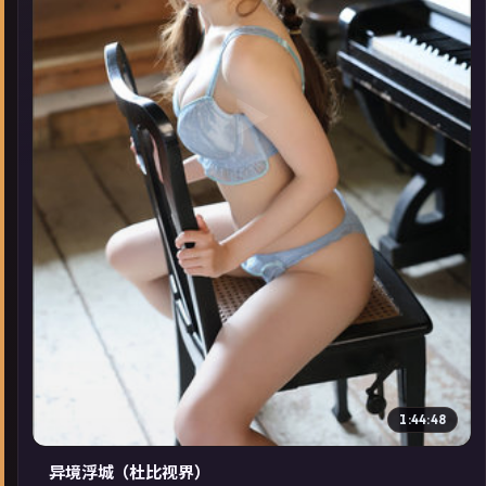
▶
1:44:48
异境浮城（杜比视界）