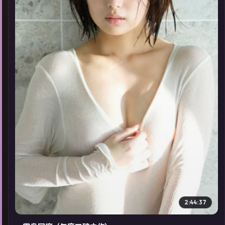
▶
2:44:37