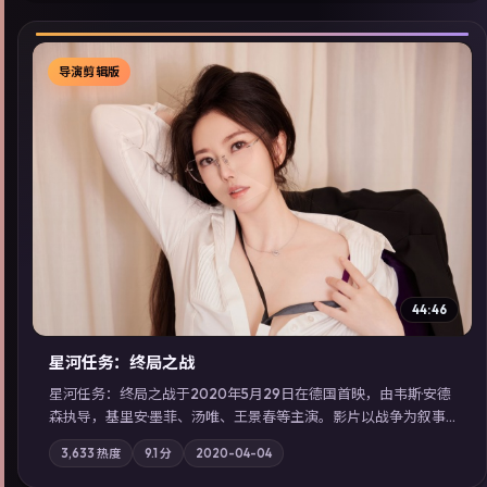
导演剪辑版
▶
44:46
星河任务：终局之战
星河任务：终局之战于2020年5月29日在德国首映，由韦斯·安德
森执导，基里安·墨菲、汤唯、王景春等主演。影片以战争为叙事
主轴，亲情与职责必须在倒计时结束前做出抉择；摄影与配乐强
3,633
热度
9.1
分
2020-04-04
化地域气质；站内亦可通过「国产免费观看高清电视剧在线看」
延展检索同类型高分佳作，畅享高清在线追剧体验。