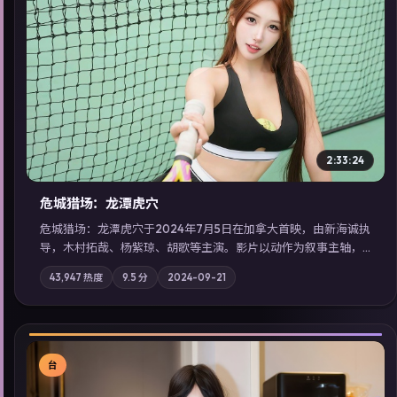
▶
2:33:24
危城猎场：龙潭虎穴
危城猎场：龙潭虎穴于2024年7月5日在加拿大首映，由新海诚执
导，木村拓哉、杨紫琼、胡歌等主演。影片以动作为叙事主轴，
亲情与职责必须在倒计时结束前做出抉择；摄影与配乐强化地域
43,947
热度
9.5
分
2024-09-21
气质；站内亦可通过「国产免费观看高清电视剧在线看」延展检
索同类型高分佳作，畅享高清在线追剧体验。
台