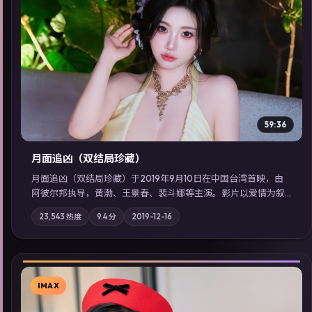
▶
59:36
月面追凶（双结局珍藏）
月面追凶（双结局珍藏）于2019年9月10日在中国台湾首映，由
阿彼尔邦执导，黄渤、王景春、裴斗娜等主演。影片以爱情为叙
事主轴，两代人的执念在暴风雨夜正面相撞；摄影与配乐强化地
23,543
热度
9.4
分
2019-12-16
域气质；站内亦可通过「国产免费观看高清电视剧在线看」延展
检索同类型高分佳作，畅享高清在线追剧体验。
IMAX