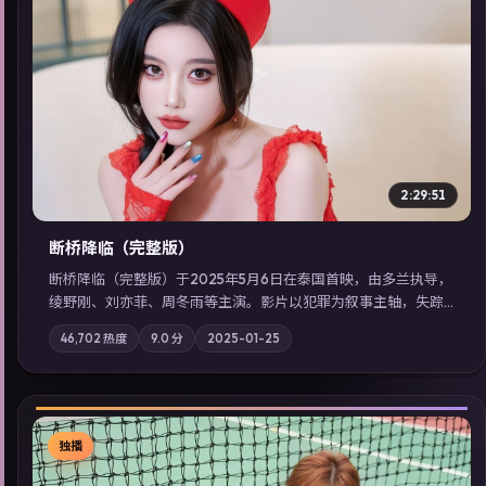
▶
2:29:51
断桥降临（完整版）
断桥降临（完整版）于2025年5月6日在泰国首映，由多兰执导，
绫野刚、刘亦菲、周冬雨等主演。影片以犯罪为叙事主轴，失踪
人口档案牵出跨国灰色产业链；摄影与配乐强化地域气质；站内
46,702
热度
9.0
分
2025-01-25
亦可通过「国产免费观看高清电视剧在线看」延展检索同类型高
分佳作，畅享高清在线追剧体验。
独播