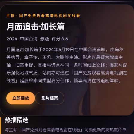
主推 ·
国产免费观看高清电视剧在线看
月面追击·加长篇
2024
·
中国台湾
·
悬疑
· 评分
8.6
月面追击·加长篇于2024年6月19日在中国台湾首映，由乌尔
善执导，章子怡、王凯、大鹏等主演。影片以悬疑为叙事主
轴，旧案重提，真相与谎言在同一条时间线上交锋；摄影与配
乐强化地域气质；站内亦可通过「国产免费观看高清电视剧在
线看」延展检索同类型高分佳作，畅享高清在线追剧体验。
立即播放
影片档案
热播精选
与主站「国产免费观看高清电视剧在线看」同频更新的高热度片单