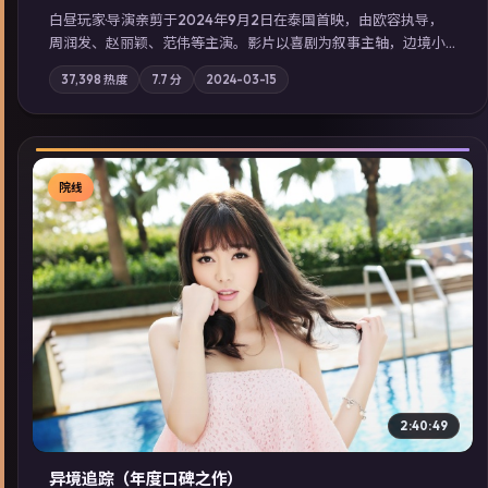
白昼玩家·导演亲剪于2024年9月2日在泰国首映，由欧容执导，
周润发、赵丽颖、范伟等主演。影片以喜剧为叙事主轴，边境小
镇的平静被一封匿名信彻底打破；摄影与配乐强化地域气质；站
37,398
热度
7.7
分
2024-03-15
内亦可通过「国产免费观看高清电视剧在线看」延展检索同类型
高分佳作，畅享高清在线追剧体验。
院线
▶
2:40:49
异境追踪（年度口碑之作）