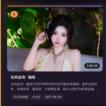
台
▶
1:50:06
北风证词：暗线
北风证词：暗线于2017年10月13日在中国台湾首映，由罗泓轸执
导，松坂桃李、雷佳音、文淇等主演。影片以奇幻为叙事主轴，
旧案重提，真相与谎言在同一条时间线上交锋；摄影与配乐强化
73,324
热度
8.2
分
2017-08-08
地域气质；站内亦可通过「国产免费观看高清电视剧在线看」延
展检索同类型高分佳作，畅享高清在线追剧体验。