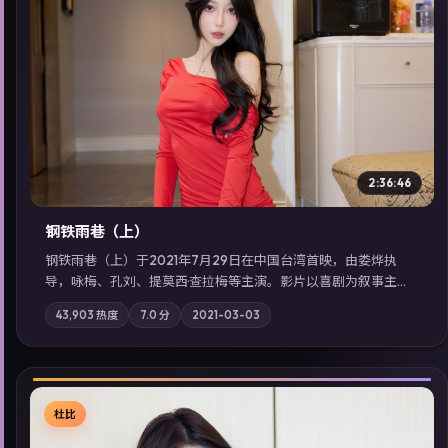
▶
2:36:46
钢铁雨巷（上）
钢铁雨巷（上）于2021年7月29日在中国台湾首映，由娄烨执
导，咏梅、孔刘、提莫西·查拉梅等主演。影片以喜剧为叙事主
轴，一次普通通勤演变成全城关注的生死营救；摄影与配乐强化
43,903
热度
7.0
分
2021-03-03
地域气质；站内亦可通过「国产免费观看高清电视剧在线看」延
展检索同类型高分佳作，畅享高清在线追剧体验。
杜比