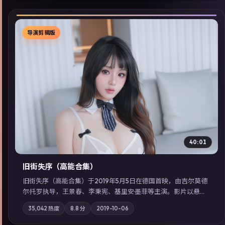
导演剪辑版
▶
40:01
旧街失序（高能合集）
旧街失序（高能合集）于2019年5月5日在德国首映，由吉尔莫·德
尔·托罗执导，王景春、李秉宪、基里安·墨菲等主演。影片以悬疑
为叙事主轴，一次普通通勤演变成全城关注的生死营救；摄影与
35,042
热度
8.8
分
2019-10-06
配乐强化地域气质；站内亦可通过「国产免费观看高清电视剧在
线看」延展检索同类型高分佳作，畅享高清在线追剧体验。