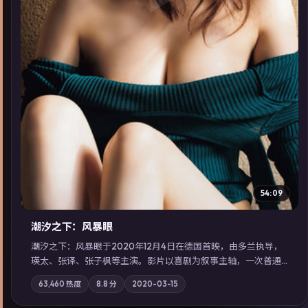
▶
54:09
潮汐之下：风暴眼
潮汐之下：风暴眼于2020年12月4日在德国首映，由多兰执导，
瑛太、张译、张子枫等主演。影片以喜剧为叙事主轴，一次普通
通勤演变成全城关注的生死营救；摄影与配乐强化地域气质；站
63,460
热度
8.8
分
2020-03-15
内亦可通过「国产免费观看高清电视剧在线看」延展检索同类型
高分佳作，畅享高清在线追剧体验。